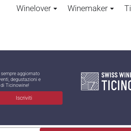
Winelover
Winemaker
T
 sempre aggiornato
venti, degustazioni e
à di Ticinowine!
Iscriviti