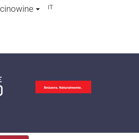
IT
icinowine