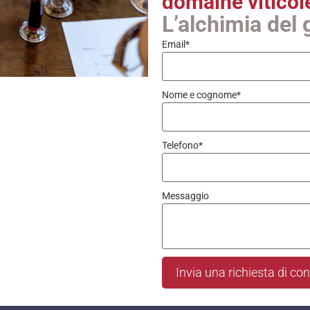
domaine viticol
L’alchimia del 
Email
*
Nome e cognome
*
Telefono
*
Messaggio
Invia una richiesta di co