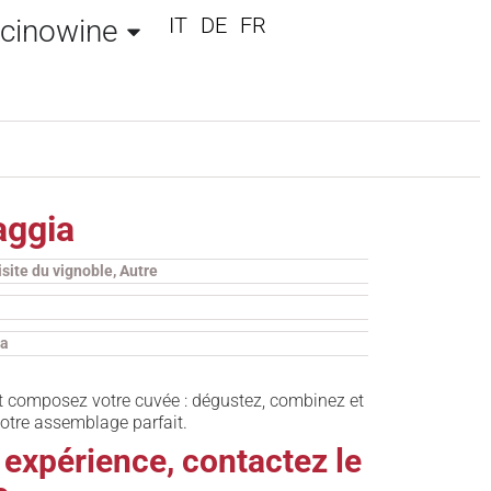
IT
DE
FR
icinowine
aggia
isite du vignoble, Autre
na
 composez votre cuvée : dégustez, combinez et
otre assemblage parfait.
 expérience, contactez le