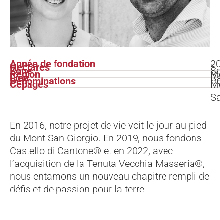
Année de fondation
2
Hectares
5
Zone
So
Région
Me
Lieu
C
Dénominations
DO
Cépages
Me
Sa
En 2016, notre projet de vie voit le jour au pied
du Mont San Giorgio. En 2019, nous fondons
Castello di Cantone® et en 2022, avec
l’acquisition de la Tenuta Vecchia Masseria®,
nous entamons un nouveau chapitre rempli de
défis et de passion pour la terre.