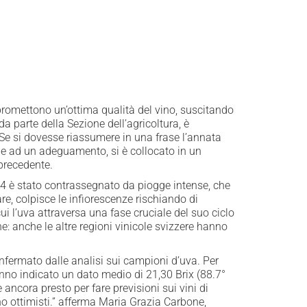
i promettono un’ottima qualità del vino, suscitando
 da parte della Sezione dell’agricoltura, è
 Se si dovesse riassumere in una frase l’annata
azie ad un adeguamento, si è collocato in un
 precedente.
2024 è stato contrassegnato da piogge intense, che
are, colpisce le infiorescenze rischiando di
i l’uva attraversa una fase cruciale del suo ciclo
: anche le altre regioni vinicole svizzere hanno
nfermato dalle analisi sui campioni d’uva. Per
anno indicato un dato medio di 21,30 Brix (88.7°
 ancora presto per fare previsioni sui vini di
no ottimisti.” afferma Maria Grazia Carbone,