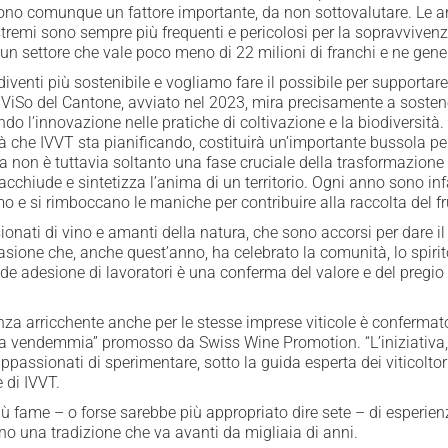
ngono comunque un fattore importante, da non sottovalutare. Le a
estremi sono sempre più frequenti e pericolosi per la sopravviven
un settore che vale poco meno di 22 milioni di franchi e ne gener
diventi più sostenibile e vogliamo fare il possibile per supportare 
 ViSo del Cantone, avviato nel 2023, mira precisamente a sostener
do l’innovazione nelle pratiche di coltivazione e la biodiversità
ità che IVVT sta pianificando, costituirà un’importante bussola per o
mia non è tuttavia soltanto una fase cruciale della trasformazion
chiude e sintetizza l’anima di un territorio. Ogni anno sono infat
 e si rimboccano le maniche per contribuire alla raccolta del fr
ti di vino e amanti della natura, che sono accorsi per dare il pr
asione che, anche quest’anno, ha celebrato la comunità, lo spirit
nde adesione di lavoratori è una conferma del valore e del pregio
a arricchente anche per le stesse imprese viticole è confermato
della vendemmia” promosso da Swiss Wine Promotion. “L’iniziativa,
passionati di sperimentare, sotto la guida esperta dei viticoltori 
 di IVVT.
iù fame – o forse sarebbe più appropriato dire sete – di esperien
no una tradizione che va avanti da migliaia di anni.