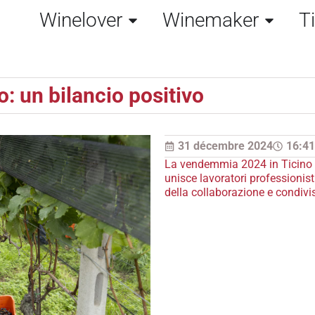
Winelover
Winemaker
T
 un bilancio positivo
31 décembre 2024
16:41
La vendemmia 2024 in Ticino 
unisce lavoratori professionisti
della collaborazione e condivi