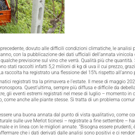
precedente, dovuto alle difficili condizioni climatiche, le analis
l’anno, con la pubblicazione dei dati ufficiali dell’annata vinicola
 qualche previsione sul vino che verrà. Qualità più che quantità.
 stati raccolti infatti 5,2 milioni di kg di uva il cui prezzo, gr
 La raccolta ha registrato una flessione del 15% rispetto all’anno
imatici registrati tra la primavera e l’estate. Il mese di maggio 
peronospora. Quest’ultima, sempre più diffusa e difficile da debell
, gli eventi estremi registrati nel mese di luglio – momento in cu
 come anche alle piante stesse. Si tratta di un problema comune
r essere una buona annata dal punto di vista qualitativo, come co
urale sulle uve Merlot ticinesi – registrate a fine settembre – h
male e in linea con le migliori annate. “Bisogna essere prudenti, è
ermare che i dati derivati dalle analisi sono positivi e ci rendo