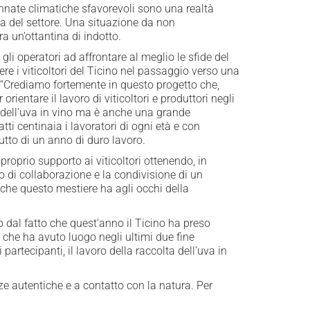
nnate climatiche sfavorevoli sono una realtà
za del settore. Una situazione da non
a un’ottantina di indotto.
gli operatori ad affrontare al meglio le sfide del
e i viticoltori del Ticino nel passaggio verso una
. “Crediamo fortemente in questo progetto che,
rientare il lavoro di viticoltori e produttori negli
e dell’uva in vino ma è anche una grande
ti centinaia i lavoratori di ogni età e con
utto di un anno di duro lavoro.
oprio supporto ai viticoltori ottenendo, in
o di collaborazione e la condivisione di un
 che questo mestiere ha agli occhi della
 dal fatto che quest’anno il Ticino ha preso
 che ha avuto luogo negli ultimi due fine
partecipanti, il lavoro della raccolta dell’uva in
ze autentiche e a contatto con la natura. Per