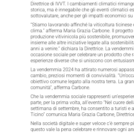
Direttrice di IVVT. I cambiamenti climatici rima
storica, ma è innegabile che gli eventi climatici 
sottovalutare, anche per gli impatti economici su 
“Stiamo lavorando affinché la viticoltura ticinese 
clima.” afferma Maria Grazia Carbone. Il progetto
produzione vitivinicola più sostenibile, promuoven
insieme alle altre iniziative legate alla sostenibil
anni a venire.” dichiara la Direttrice. La vendem
occasione sociale per celebrare un prodotto che rac
esperienze diverse che si uniscono con entusiasmo
La vendemmia 2024 ha attirato numerosi appassiona
cambio, preziosi momenti di convivialità. “Un’occ
obiettivo comune legato alla nostra terra. La gra
comunità”, afferma Carbone.
Che la vendemmia sociale rappresenti un’esperienz
parte, per la prima volta, all’evento “Nel cuore 
settimana di settembre, ha consentito a turisti e ap
Ticino” comunica Maria Grazia Carbone, Direttrice
Nella società digitale e super veloce c’è sempre p
questo vale la pena celebrare e rinnovare ogni an