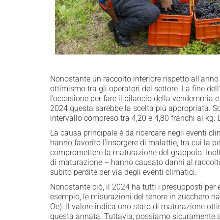
Nonostante un raccolto inferiore rispetto all’anno 
ottimismo tra gli operatori del settore. La fine del
l’occasione per fare il bilancio della vendemmia e
2024 questa sarebbe la scelta più appropriata. Sono
intervallo compreso tra 4,20 e 4,80 franchi al kg.
La causa principale è da ricercare negli eventi cl
hanno favorito l’insorgere di malattie, tra cui la 
compromettere la maturazione del grappolo. Inoltre
di maturazione – hanno causato danni al raccolto,
subito perdite per via degli eventi climatici.
Nonostante ciò, il 2024 ha tutti i presupposti pe
esempio, le misurazioni del tenore in zucchero nat
Oe). Il valore indica uno stato di maturazione otti
questa annata. Tuttavia, possiamo sicuramente aff