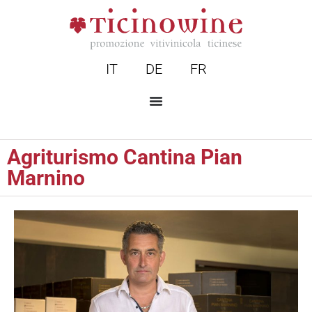
IT
DE
FR
Agriturismo Cantina Pian
Marnino