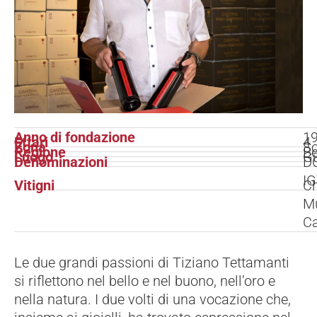
Anno di fondazione
1
Ettari
4
Zona
So
Regione
Be
Luogo
G
Denominazioni
DO
IG
Vitigni
Ch
Mu
Ca
Le due grandi passioni di Tiziano Tettamanti
si riflettono nel bello e nel buono, nell’oro e
nella natura. I due volti di una vocazione che,