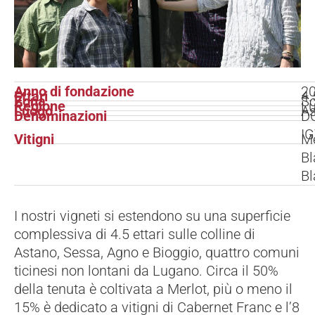
Anno di fondazione
2
Ettari
4.
Zona
So
Regione
Lu
Luogo
A
Denominazioni
DO
IG
Vitigni
Me
Bl
Bl
I nostri vigneti si estendono su una superficie
complessiva di 4.5 ettari sulle colline di
Astano, Sessa, Agno e Bioggio, quattro comuni
ticinesi non lontani da Lugano. Circa il 50%
della tenuta è coltivata a Merlot, più o meno il
15% è dedicato a vitigni di Cabernet Franc e l’8