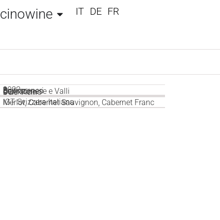
IT
DE
FR
icinowine
2022
3
Sopraceneri
Bellinzonese e Valli
Camorino
DOC Ticino
IGT Svizzera Italiana
Merlot, Cabernet Sauvignon, Cabernet Franc