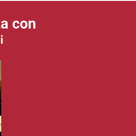
za con
i