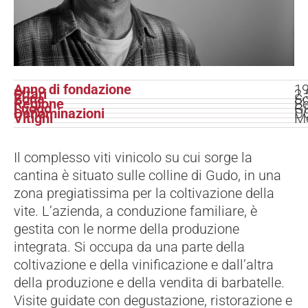
Anno di fondazione
1
Ettari
2,
Zona
So
Regione
Be
Luogo
G
Denominazioni
DO
Vitigni
Me
Il complesso viti vinicolo su cui sorge la
cantina è situato sulle colline di Gudo, in una
zona pregiatissima per la coltivazione della
vite. L’azienda, a conduzione familiare, è
gestita con le norme della produzione
integrata. Si occupa da una parte della
coltivazione e della vinificazione e dall’altra
della produzione e della vendita di barbatelle.
Visite guidate con degustazione, ristorazione e