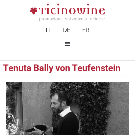
IT
DE
FR
Tenuta Bally von Teufenstein