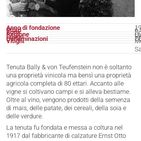
Anno di fondazione
1
Ettari
6.
Zona
So
Regione
Lu
Luogo
Ve
Denominazioni
DO
Vitigni
Me
Sa
Tenuta Bally & von Teufenstein non è soltanto
una proprietà vinicola ma bensì una proprietà
agricola completa di 80 ettari. Accanto alle
vigne si coltivano campi e si alleva bestiame.
Oltre al vino, vengono prodotti della semenza
di mais, delle patate, dei cereali, della soia e
delle verdure.
La tenuta fu fondata e messa a coltura nel
1917 dal fabbricante di calzature Ernst Otto