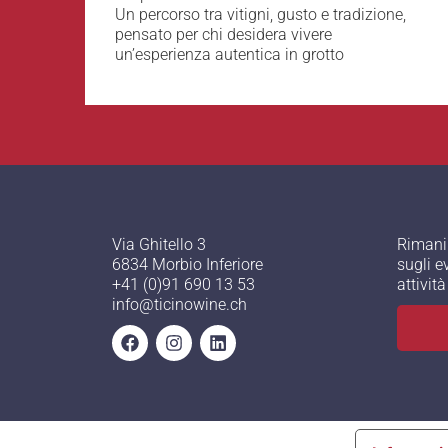
Un percorso tra vitigni, gusto e tradizione,
pensato per chi desidera vivere
un’esperienza autentica in grotto
Via Ghitello 3
Rimani
6834 Morbio Inferiore
sugli e
+41 (0)91 690 13 53
attivit
info@ticinowine.ch