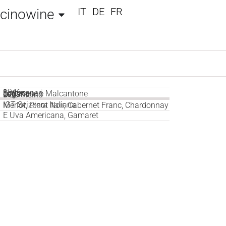
IT
DE
FR
icinowine
1946
3
Sottoceneri
Luganese e Malcantone
Lugano
DOC Ticino
IGT Svizzera Italiana
Merlot, Pinot Noir, Cabernet Franc, Chardonnay
E Uva Americana, Gamaret