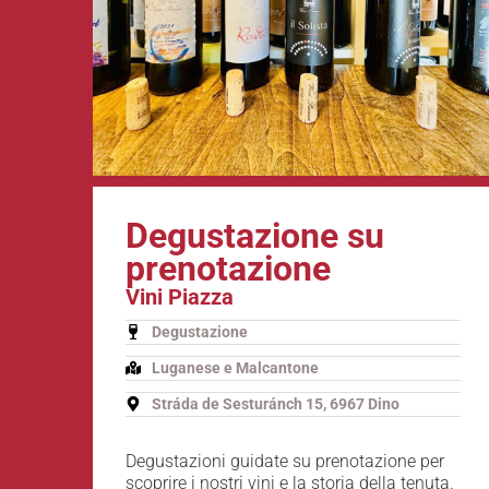
Degustazione su
prenotazione
Vini Piazza
Degustazione
Luganese e Malcantone
Stráda de Sesturánch 15, 6967 Dino
Degustazioni guidate su prenotazione per
scoprire i nostri vini e la storia della tenuta.