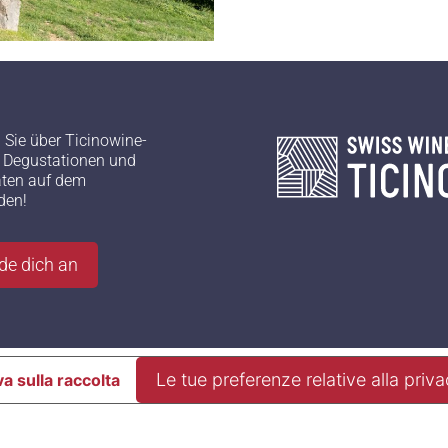
 Sie über Ticinowine-
, Degustationen und
äten auf dem
den!
de dich an
Le tue preferenze relative alla priv
a sulla raccolta