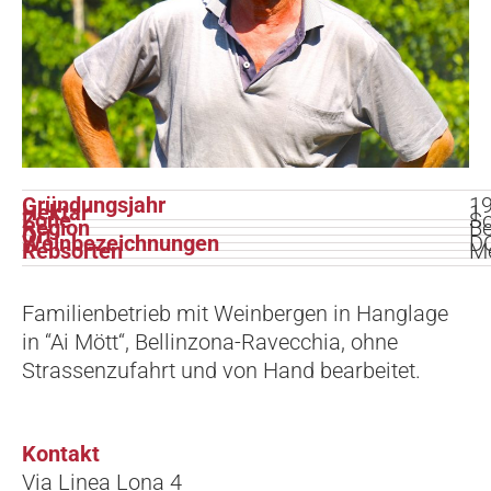
Gründungsjahr
1
Hektar
1
Zone
So
Region
Be
Ort
Weinbezeichnungen
DO
Rebsorten
Me
Familienbetrieb mit Weinbergen in Hanglage
in “Ai Mött“, Bellinzona-Ravecchia, ohne
Strassenzufahrt und von Hand bearbeitet.
Kontakt
Via Linea Lona 4