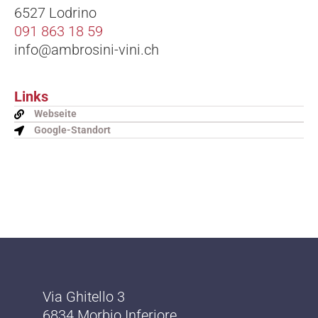
6527 Lodrino
091 863 18 59
info@ambrosini-vini.ch
Links
Webseite
Google-Standort
Via Ghitello 3
6834 Morbio Inferiore