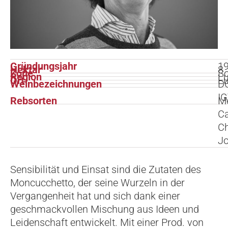
Gründungsjahr
1
Hektar
8
Zone
So
Region
Lu
Ort
L
Weinbezeichnungen
DO
IG
Rebsorten
Me
Ca
Ch
Jo
Sensibilität und Einsat sind die Zutaten des
Moncucchetto, der seine Wurzeln in der
Vergangenheit hat und sich dank einer
geschmackvollen Mischung aus Ideen und
Leidenschaft entwickelt. Mit einer Prod. von